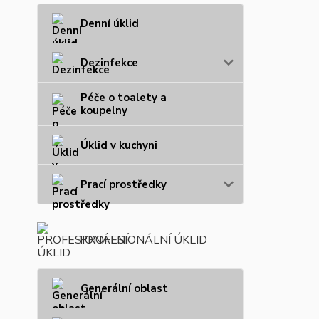
Denní úklid
Dezinfekce
Péče o toalety a
koupelny
Úklid v kuchyni
Prací prostředky
PROFESIONÁLNÍ ÚKLID
Generální oblast