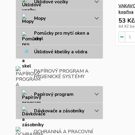
Úklidové vozíky
VAKAVO 
kopřiva
Mopy
53 Kč
44 Kč
be
Pomůcky pro mytí oken a
skel
Úklidové kbelíky a vědra
PAPÍROVÝ PROGRAM A
HYGIENICKÉ SYSTÉMY
Papírový program
Dávkovače a zásobníky
OCHRANNÁ A PRACOVNÍ