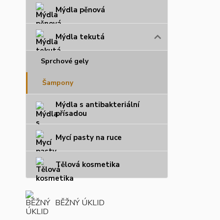
Mýdla pěnová
Mýdla tekutá
Sprchové gely
Šampony
Mýdla s antibakteriální
přísadou
Mycí pasty na ruce
Tělová kosmetika
BĚŽNÝ ÚKLID