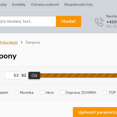
ality
Kontakty
Ochrana soukromí
Bezpečnostní listy
Nevíte
Hledat
+420
(Po-Čt,
ýdla tekutá
Šampony
pony
Kč
Od
adem
Novinka
Akce
Doprava ZDARMA
TOP 
Upřesnit parametr