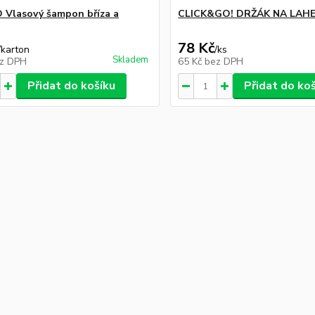
Vlasový šampon bříza a
CLICK&GO! DRŽÁK NA LAHE
78 Kč
/
karton
/
ks
Skladem
z DPH
65 Kč
bez DPH
Přidat do košíku
Přidat do ko