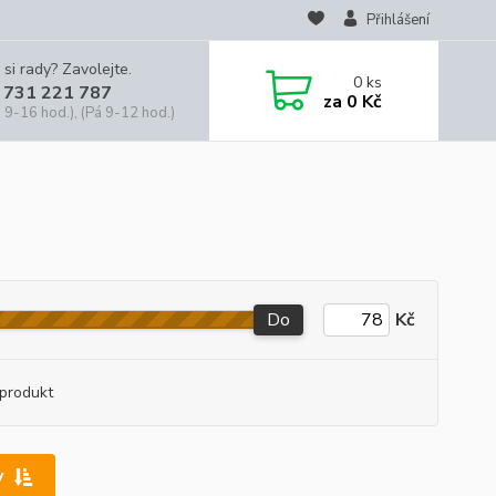
Přihlášení
 si rady? Zavolejte.
0
ks
 731 221 787
za
0 Kč
 9-16 hod.), (Pá 9-12 hod.)
Do
Kč
produkt
y