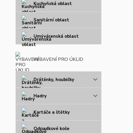
Kuchyňská oblast
Sanitární oblast
Umývárenská oblast
VYBAVENÍ PRO ÚKLID
Drátěnky, houbičky
Hadry
Kartáče a štětky
Odpadkové koše