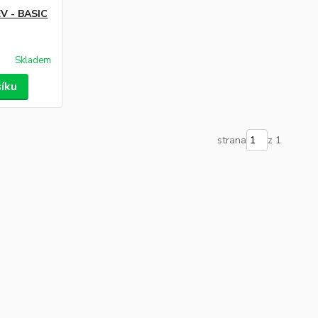
V - BASIC
Skladem
šíku
strana
z 1