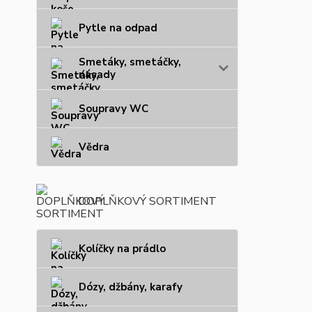
Pytle na odpad
Smetáky, smetáčky,
násady
Soupravy WC
Vědra
DOPLŇKOVÝ SORTIMENT
Kolíčky na prádlo
Dózy, džbány, karafy