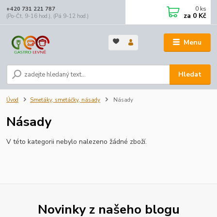
0
ks
+420 731 221 787
za
0 Kč
(Po-Čt, 9-16 hod.), (Pá 9-12 hod.)
Menu
Hledat
Úvod
Smetáky, smetáčky, násady
Násady
Násady
V této kategorii nebylo nalezeno žádné zboží.
Novinky z našeho blogu