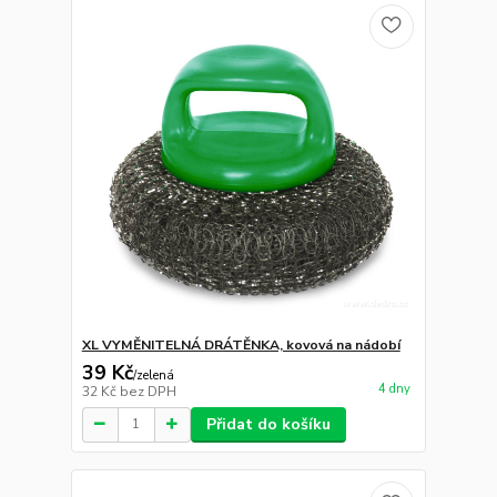
XL VYMĚNITELNÁ DRÁTĚNKA, kovová na nádobí
39 Kč
/
zelená
4 dny
32 Kč
bez DPH
Přidat do košíku