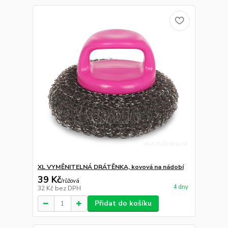
XL VYMĚNITELNÁ DRÁTĚNKA, kovová na nádobí
39 Kč
/
růžová
4 dny
32 Kč
bez DPH
Přidat do košíku