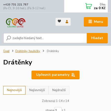
0
ks
+420 731 221 787
za
0 Kč
(Po-Čt, 9-16 hod.), (Pá 9-12 hod.)
Menu
Hledat
Úvod
Drátěnky, houbičky
Drátěnky
Drátěnky
Upřesnit parametry
Nejnovější
Nejlevnější
Nejdražší
Zobrazuji 1-14 z 14
strana
z 1