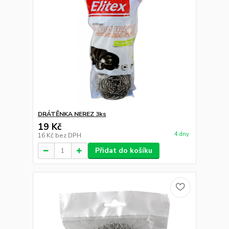
DRÁTĚNKA NEREZ 3ks
19 Kč
4 dny
16 Kč
bez DPH
Přidat do košíku