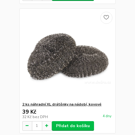
2 ks náhradní XL drátěnky na nádobí, kovové
39 Kč
4 dny
32 Kč
bez DPH
Přidat do košíku