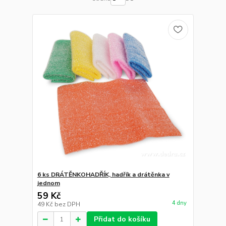
6 ks DRÁTĚNKOHADŘÍK, hadřík a drátěnka v
jednom
59 Kč
4 dny
49 Kč
bez DPH
Přidat do košíku