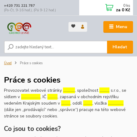
0
ks
+420 731 221 787
za
0 Kč
(Po-Čt, 9-16 hod.), (Pá 9-12 hod.)
Menu
Hledat
Úvod
Práce s cookies
Práce s cookies
Provozovatel webové stránky
………….
, společnost
………..
s.r.o., se
sídlem v
…………………
, IČ
………..
, zapsaná v obchodním rejstříku
vedeném Krajským soudem v
……….
, oddíl
……….
, vložka
……………..
(dále jen „prodávající“ nebo „správce“) pracuje na této webové
stránce se soubory cookies.
Co jsou to cookies?