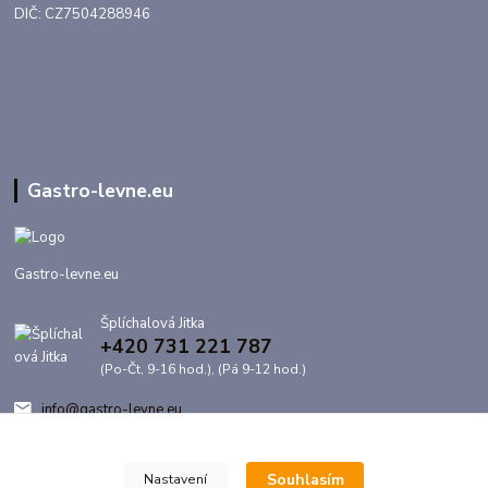
DIČ: CZ7504288946
Gastro-levne.eu
Gastro-levne.eu
Šplíchalová Jitka
+420 731 221 787
(Po-Čt, 9-16 hod.), (Pá 9-12 hod.)
info@gastro-levne.eu
Souhlasím
Nastavení