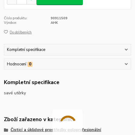
Číslo produktu:
90911509
Výrobce:
AHK
Do oblíbených
Kompletní specifikace
Hodnocení
0
Kompletní specifikace
savé utěrky
Zboží zařazeno v kategoriích
Čisticí a úklidové prostředky poloprofesionální