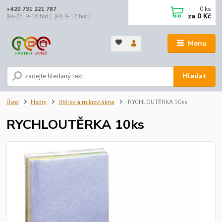
0
ks
+420 731 221 787
za
0 Kč
(Po-Čt, 9-16 hod.), (Pá 9-12 hod.)
Menu
Hledat
Úvod
Hadry
Utěrky a mikrovlákna
RYCHLOUTĚRKA 10ks
RYCHLOUTĚRKA 10ks