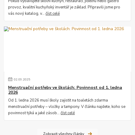
Pokud vybavujete školní kuchyň, restauraci, jídelnu nebo gastro
provoz, kvalitní kuchyňský inventář je základ. Připravili jsme pro
vás nový katalog, v...
číst celé
02
.
09
.
2025
Menstruační potřeby ve školách: Povinnost od 1. ledna
2026
Od 1. ledna 2026 musí školy zajistit na toaletách zdarma
menstruační potřeby – vložky a tampony. V článku najdete, koho se
povinnost týká a jaké zásob...
číst celé
Zobrazit všechny články