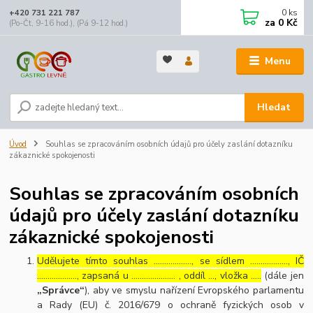
0
ks
+420 731 221 787
za
0 Kč
(Po-Čt, 9-16 hod.), (Pá 9-12 hod.)
Menu
Hledat
Úvod
Souhlas se zpracováním osobních údajů pro účely zaslání dotazníku
zákaznické spokojenosti
Souhlas se zpracováním osobních
údajů pro účely zaslání dotazníku
zákaznické spokojenosti
Udělujete tímto souhlas ……………..., se sídlem ………………, IČ
………………., zapsaná u ………………… , oddíl …, vložka …..
(dále jen
„Správce“
), aby ve smyslu nařízení Evropského parlamentu
a Rady (EU) č. 2016/679 o ochraně fyzických osob v