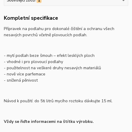
Související zboží
1
Kompletní specifikace
Přípravek na podlahu pro dokonalé čištění a ochranu všech
nesavých povrchů včetně plovoucích podlah.
- mytí podlah beze šmouh – efekt lesklých ploch
- vhodné i pro plovoucí podlahy
- použitelnost na veškeré druhy nesavých materiálů
- nově více parfemace
- snížená pěnivost
Návod k použití: do 5ti litrů mycího roztoku dávkujte 15 ml.
Vždy se řiďte informacemi na štítku výrobku.