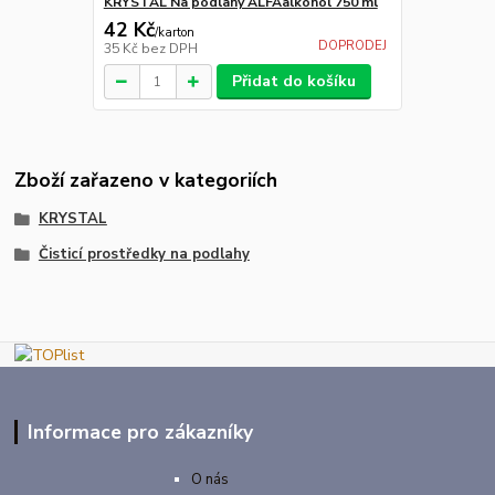
KRYSTAL Na podlahy ALFAalkohol 750 ml
42 Kč
/
karton
DOPRODEJ
35 Kč
bez DPH
Přidat do košíku
Zboží zařazeno v kategoriích
KRYSTAL
Čisticí prostředky na podlahy
Informace pro zákazníky
O nás