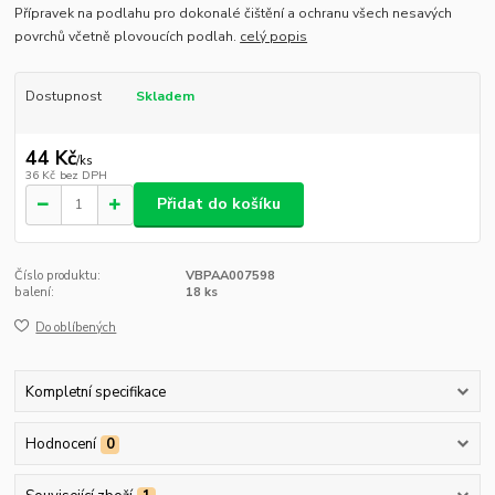
Přípravek na podlahu pro dokonalé čištění a ochranu všech nesavých
povrchů včetně plovoucích podlah.
celý popis
Dostupnost
Skladem
44 Kč
/
ks
36 Kč
bez DPH
Přidat do košíku
Číslo produktu:
VBPAA007598
balení:
18 ks
Do oblíbených
Kompletní specifikace
Hodnocení
0