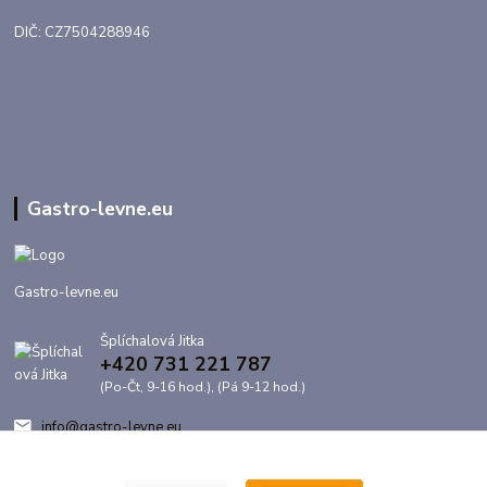
DIČ: CZ7504288946
Gastro-levne.eu
Gastro-levne.eu
Šplíchalová Jitka
+420 731 221 787
(Po-Čt, 9-16 hod.), (Pá 9-12 hod.)
info@gastro-levne.eu