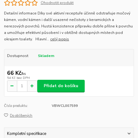
Ohodnotit produkt
Detailní informace Díky své aktivní receptuře účinně odstraňuje močový
kámen, vodní kámen i další usazené nečistoty z keramických a
nerezových povrchů. Hustá konzistence přípravku dobře přilne k povrchu
a umožňuje efektivní působení i v obtížně dostupných místech pod
okrajem toalety. Hlavní...
celý popis
Dostupnost
Skladem
66 Kč
/
ks
54 Kč
bez DPH
Přidat do košíku
Číslo produktu:
VBWCL007599
Do oblíbených
Kompletní specifikace