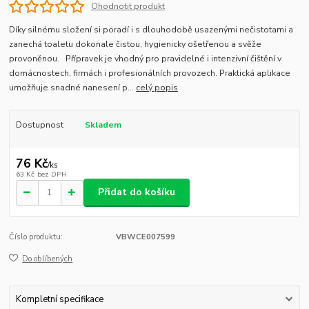
Ohodnotit produkt
Díky silnému složení si poradí i s dlouhodobě usazenými nečistotami a
zanechá toaletu dokonale čistou, hygienicky ošetřenou a svěže
provoněnou. Přípravek je vhodný pro pravidelné i intenzivní čištění v
domácnostech, firmách i profesionálních provozech. Praktická aplikace
umožňuje snadné nanesení p...
celý popis
Dostupnost
Skladem
76 Kč
/
ks
63 Kč
bez DPH
Přidat do košíku
Číslo produktu:
VBWCE007599
Do oblíbených
Kompletní specifikace