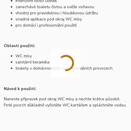
intenzivní čisticí účinek
zanechává toaletu čistou a svěže voňavou
vhodný pro pravidelnou i hloubkovou údržbu
snadná aplikace pod okraj WC mísy
pro domácí i profesionální použití
Oblasti použití:
WC mísy
sanitární keramika
toalety v domácnostech i profesionálních provozech
Návod k použití:
Naneste přípravek pod okraj WC mísy a nechte krátce působit.
Poté povrch důkladně vyčistěte WC kartáčem a opláchněte vodou.